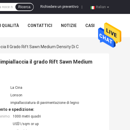
Richiedere un preventivo
Ricerca
|
Italian
 QUALITÀ
CONTATTICI
NOTIZIE
CASI
ia Il Grado Rift Sawn Medium Density Di C
impiallaccia il grado Rift Sawn Medium
La Cina
Lonson
impiallacciatura di pavimentazione di legno
nto e spedizione:
minimo:
1000 metri quadri
US$1/sqm or up