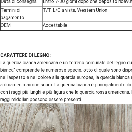
Data di consegna
Entro 7-30 giorni dopo che deposito ricevu
Termini di
T/T, L/C a vista, Western Union
pagamento
OEM
Accettabile
CARATTERE DI LEGNO:
La quercia bianca americana è un terreno comunale del legno duro i
bianca” comprende le numerose specie, otto di quale sono disp
nell'aspetto e nel colore alla quercia europea, la quercia bianca 
a duramen marrone scuro. La quercia bianca è principalmente dir
con i raggi più lunghi e più figura che la quercia rossa americana. H
raggi midollari possono essere presenti.