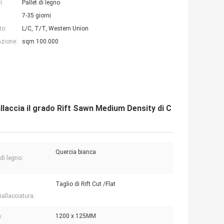
i:
Pallet di legno
7-35 giorni
to:
L/C, T/T, Western Union
azione:
sqm 100.000
laccia il grado Rift Sawn Medium Density di C
Quercia bianca
di legno:
Taglio di Rift Cut /Flat
iallacciatura:
:
1200 x 125MM