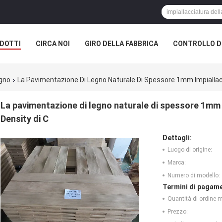
DOTTI
CIRCA NOI
GIRO DELLA FABBRICA
CONTROLLO DI
egno
La Pavimentazione Di Legno Naturale Di Spessore 1mm Impiallacc
La pavimentazione di legno naturale di spessore 1mm 
Density di C
Dettagli:
Luogo di origine:
Marca:
Numero di modello:
Termini di pagame
Quantità di ordine 
Prezzo: