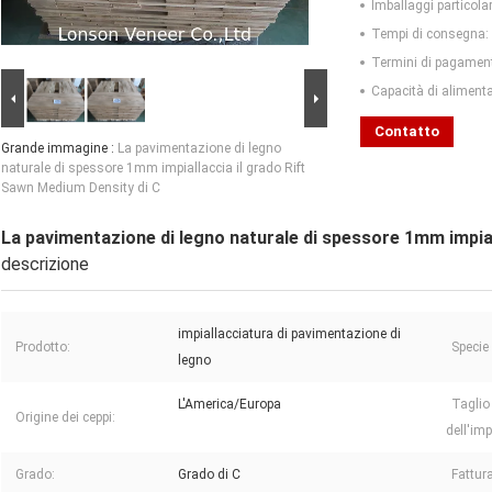
Imballaggi particolar
Tempi di consegna:
Termini di pagamen
Capacità di aliment
Contatto
Grande immagine :
La pavimentazione di legno
naturale di spessore 1mm impiallaccia il grado Rift
Sawn Medium Density di C
La pavimentazione di legno naturale di spessore 1mm impial
descrizione
impiallacciatura di pavimentazione di
Prodotto:
Specie 
legno
L'America/Europa
Taglio
Origine dei ceppi:
dell'imp
Grado:
Grado di C
Fattura