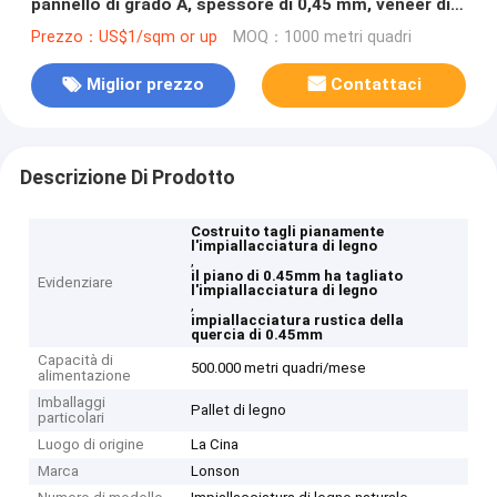
pannello di grado A, spessore di 0,45 mm, veneer di
legno a taglio piatto ingegnerizzato
Prezzo：US$1/sqm or up
MOQ：1000 metri quadri
Miglior prezzo
Contattaci
Descrizione Di Prodotto
Costruito tagli pianamente
l'impiallacciatura di legno
,
il piano di 0.45mm ha tagliato
Evidenziare
l'impiallacciatura di legno
,
impiallacciatura rustica della
quercia di 0.45mm
Capacità di
500.000 metri quadri/mese
alimentazione
Imballaggi
Pallet di legno
particolari
Luogo di origine
La Cina
Marca
Lonson