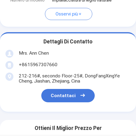
Numero di modello
Impiallacciatura di legno naturale
Osservi più
Dettagli Di Contatto
Mrs. Ann Chen
+8615967307660
212-216#, secondo Floor-25#, DongFangXingYe
Cheng, Jiashan, Zhejiang, Cina
Contattaci
Ottieni Il Miglior Prezzo Per