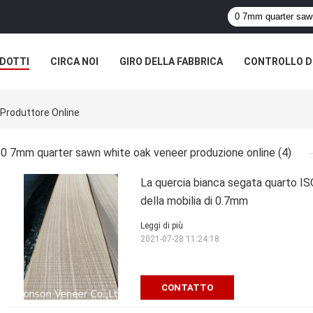
DOTTI
CIRCA NOI
GIRO DELLA FABBRICA
CONTROLLO DI
Produttore Online
0 7mm quarter sawn white oak veneer produzione online
(4)
La quercia bianca segata quarto ISO
della mobilia di 0.7mm
Leggi di più
2021-07-28 11:24:18
CONTATTO