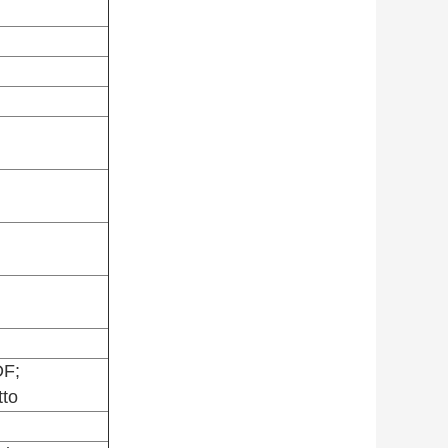
DF;
tto