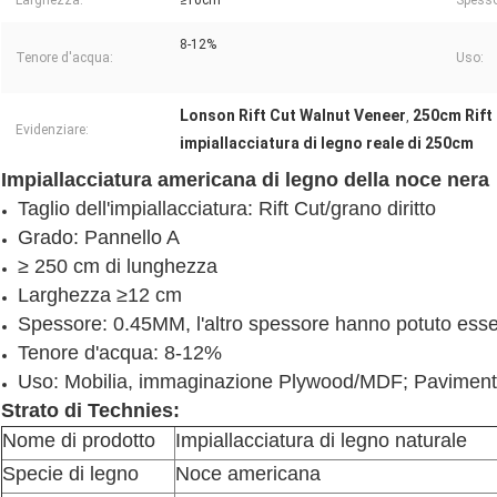
Larghezza:
≥10cm
Spesso
8-12%
Tenore d'acqua:
Uso:
Lonson Rift Cut Walnut Veneer
250cm Rift
,
Evidenziare:
impiallacciatura di legno reale di 250cm
Impiallacciatura americana di legno della noce nera
Taglio dell'impiallacciatura: Rift Cut/grano diritto
Grado: Pannello A
≥ 250 cm di lunghezza
Larghezza ≥12 cm
Spessore: 0.45MM, l'altro spessore hanno potuto esse
Tenore d'acqua: 8-12%
Uso: Mobilia, immaginazione Plywood/MDF; Pavimenta
Strato di Technies:
Nome di prodotto
Impiallacciatura di legno naturale
Specie di legno
Noce americana