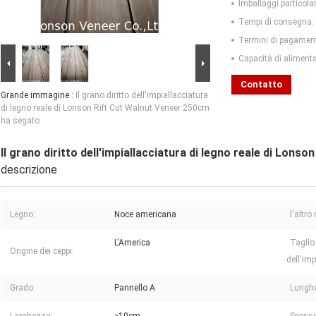
Imballaggi particolar
Tempi di consegna:
Termini di pagamen
Capacità di aliment
Contatto
Grande immagine :
Il grano diritto dell'impiallacciatura
di legno reale di Lonson Rift Cut Walnut Veneer 250cm
ha segato
Il grano diritto dell'impiallacciatura di legno reale di Lon
descrizione
Legno:
Noce americana
l'altro
L'America
Taglio
Origine dei ceppi:
dell'imp
Grado:
Pannello A
Lungh