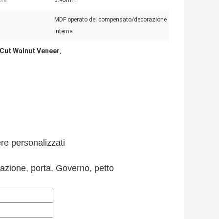
re:
0.45mm
MDF operato del compensato/decorazione
interna
 Cut Walnut Veneer
,
re personalizzati
zione, porta, Governo, petto