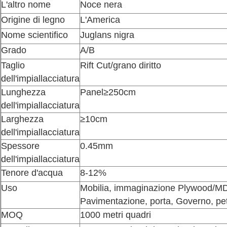
L'altro nome
Noce nera
Origine di legno
L'America
Nome scientifico
Juglans nigra
Grado
A/B
Taglio
Rift Cut/grano diritto
dell'impiallacciatura
Lunghezza
Panel≥250cm
dell'impiallacciatura
Larghezza
≥10cm
dell'impiallacciatura
Spessore
0.45mm
dell'impiallacciatura
Tenore d'acqua
8-12%
Uso
Mobilia, immaginazione Plywood/M
Pavimentazione, porta, Governo, pe
MOQ
1000 metri quadri