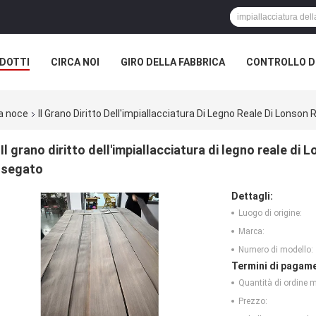
DOTTI
CIRCA NOI
GIRO DELLA FABBRICA
CONTROLLO DI
la noce
Il Grano Diritto Dell'impiallacciatura Di Legno Reale Di Lons
Il grano diritto dell'impiallacciatura di legno reale d
segato
Dettagli:
Luogo di origine:
Marca:
Numero di modello:
Termini di pagame
Quantità di ordine 
Prezzo: