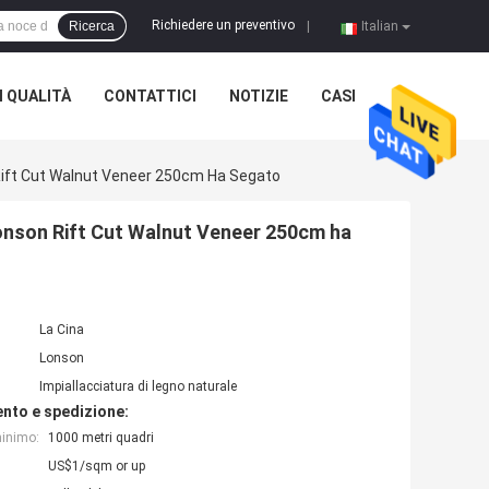
Richiedere un preventivo
Ricerca
|
Italian
 QUALITÀ
CONTATTICI
NOTIZIE
CASI
on Rift Cut Walnut Veneer 250cm Ha Segato
i Lonson Rift Cut Walnut Veneer 250cm ha
La Cina
Lonson
Impiallacciatura di legno naturale
nto e spedizione:
minimo:
1000 metri quadri
US$1/sqm or up