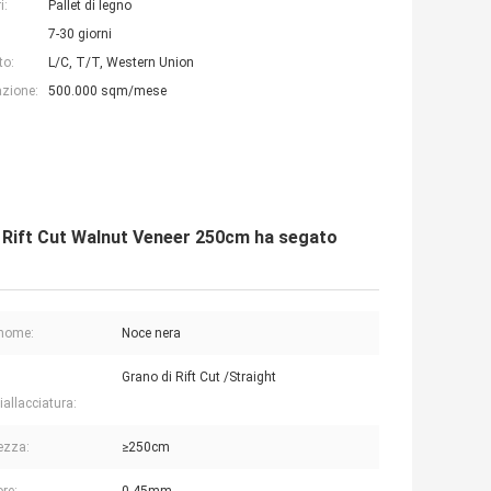
i:
Pallet di legno
7-30 giorni
to:
L/C, T/T, Western Union
azione:
500.000 sqm/mese
son Rift Cut Walnut Veneer 250cm ha segato
 nome:
Noce nera
Grano di Rift Cut /Straight
iallacciatura:
ezza:
≥250cm