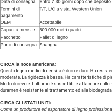
Data di consegna
Entro 7-30 giorni dopo che deposito 
Termini di
T/T, L/C a vista, Western Union
pagamento
OEM
Accettabile
Capacità mensile
500.000 metri quadri
Pacchetto
Pallet di legno
Porto di consegna
Shanghai
CIRCA la noce americana:
Lasciate un messaggio
Questo legno medio di densità è duro e duro. Ha resis
Ti richiameremo presto!
moderate. La rigidezza è bassa. Ha caratteristiche di 
Molto durevole. L'alburno è suscettibile attaccare dallo s
duramen è resistente al trattamento ed alla biodegradaz
CIRCA GLI STATI UNITI:
Come un produttore ed esportatore di legno professionali 