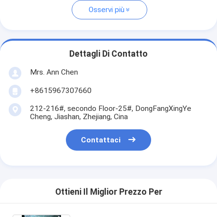
Osservi più
Dettagli Di Contatto
Mrs. Ann Chen
+8615967307660
212-216#, secondo Floor-25#, DongFangXingYe
Cheng, Jiashan, Zhejiang, Cina
Contattaci
Ottieni Il Miglior Prezzo Per