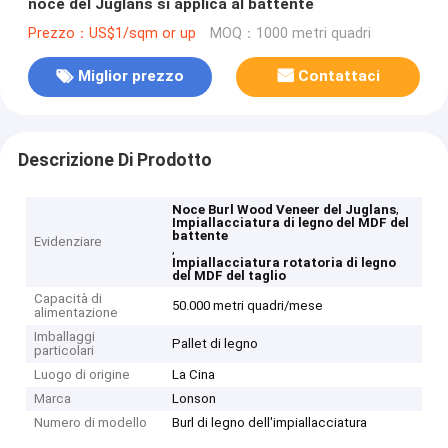
noce del Juglans si applica al battente
Prezzo：US$1/sqm or up
MOQ：1000 metri quadri
Miglior prezzo
Contattaci
Descrizione Di Prodotto
,
Noce Burl Wood Veneer del Juglans
Impiallacciatura di legno del MDF del
battente
Evidenziare
,
Impiallacciatura rotatoria di legno
del MDF del taglio
Capacità di
50.000 metri quadri/mese
alimentazione
Imballaggi
Pallet di legno
particolari
Luogo di origine
La Cina
Marca
Lonson
Numero di modello
Burl di legno dell'impiallacciatura