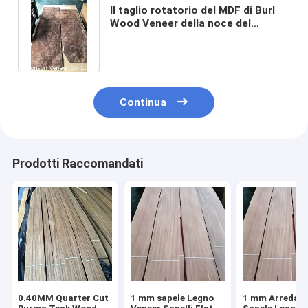
Il taglio rotatorio del MDF di Burl
Wood Veneer della noce del
Juglans si applica al battente
Continua
Prodotti Raccomandati
0.40MM Quarter Cut
1 mm sapele Legno
1 mm Arredam