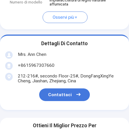
Impiallacciatura di legno naturale
Numero di modello
affumicata
Osservi più
Dettagli Di Contatto
Mrs. Ann Chen
+8615967307660
212-216#, secondo Floor-25#, DongFangXingYe
Cheng, Jiashan, Zhejiang, Cina
Contattaci
Ottieni Il Miglior Prezzo Per