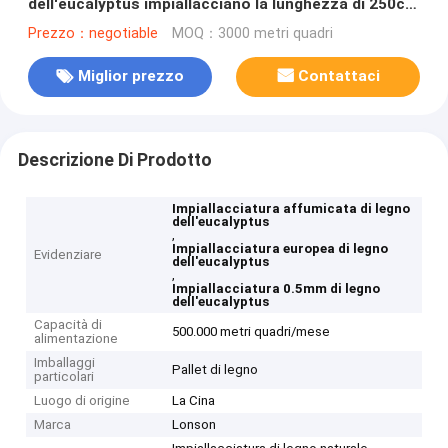
dell'eucalyptus impiallacciano la lunghezza di 250cm
per mobilia
Prezzo：negotiable
MOQ：3000 metri quadri
Miglior prezzo
Contattaci
Descrizione Di Prodotto
Impiallacciatura affumicata di legno
dell'eucalyptus
,
Impiallacciatura europea di legno
Evidenziare
dell'eucalyptus
,
Impiallacciatura 0.5mm di legno
dell'eucalyptus
Capacità di
500.000 metri quadri/mese
alimentazione
Imballaggi
Pallet di legno
particolari
Luogo di origine
La Cina
Marca
Lonson