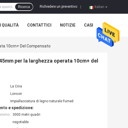
Richiedere un preventivo
Ricerca
|
Italian
 QUALITÀ
CONTATTICI
NOTIZIE
CASI
erata 10cm+ Del Compensato
0.45mm per la larghezza operata 10cm+ del
La Cina
Lonson
Impiallacciatura di legno naturale Fumed
nto e spedizione:
minimo:
3000 metri quadri
negotiable