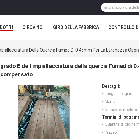
DOTTI
CIRCA NOI
GIRO DELLA FABBRICA
CONTROLLO DI
impiallacciatura Della Quercia Fumed Di 0.45mm Per La Larghezza Op
grado B dell'impiallacciatura della quercia Fumed di 
compensato
Dettagli:
Luogo di origine:
Marca:
Numero di modello:
Termini di pagame
Quantità di ordine 
Prezzo: