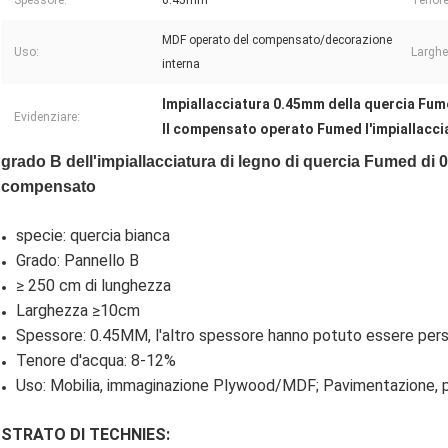
Spessore:
0.45mm
Tenore
MDF operato del compensato/decorazione
Uso:
Larghe
interna
Impiallacciatura 0.45mm della quercia Fu
Evidenziare:
Il compensato operato Fumed l'impiallaccia
grado B dell'impiallacciatura di legno di quercia Fumed di
compensato
specie: quercia bianca
Grado: Pannello B
≥ 250 cm di lunghezza
Larghezza ≥10cm
Spessore: 0.45MM, l'altro spessore hanno potuto essere pers
Tenore d'acqua: 8-12%
Uso: Mobilia, immaginazione Plywood/MDF; Pavimentazione, p
STRATO DI TECHNIES: