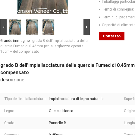
Imballaggi particolar
Tempi di consegna:
Termini di pagamen
Capacità di aliment
Contatto
Grande immagine :
grado B dell'impiallacciatura della
quercia Fumed di 0.45mm per la larghezza operata
10cm+ del compensato
grado B dell'impiallacciatura della quercia Fumed di 0.45m
compensato
descrizione
Tipo dell'impiallacciatura:
Impiallacciatura di legno naturale
Superfi
Legno:
Quercia bianca
Origine
Grado:
Pannello B
Lungh