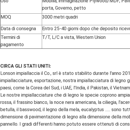
Uso
Mobilia, immaginazione Plywood/MDF; Pav
porta, Governo, petto
MOQ
3000 metri quadri
Data di consegna
Entro 25-40 giorni dopo che deposito ricev
Termini di
T/T, L/C a vista, Western Union
pagamento
CIRCA GLI STATI UNITI:
Lonson impiallaccia il Co., srl è stato stabilito durante l'anno 20
impiallacciature, esportazione, nostra impiallacciatura di legno g
paesi, come la Corea del Sud, i UAE, l'India, il Pakistan, il Vietnam
Le nostre impiallacciature che di legno le specie coprono ampia
rossa, il frassino bianco, la noce nera americana, la ciliegia, l'acero,
betulla, il basswood, il legno della mela, eucalyptus ...... sono tut
dimensione di pavimentazione di legno alla dimensione della mob
pannello. I gradi differenti hanno potuto essere ottenuti di con