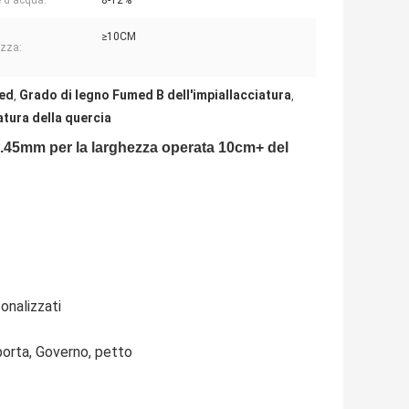
 d'acqua:
8-12%
≥10CM
zza:
med
Grado di legno Fumed B dell'impiallacciatura
,
,
tura della quercia
 0.45mm per la larghezza operata 10cm+ del
onalizzati
orta, Governo, petto