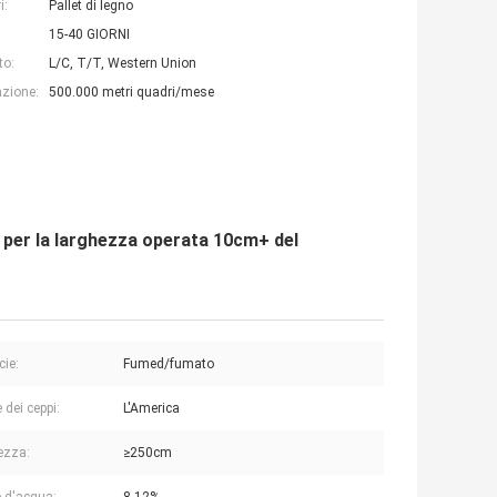
i:
Pallet di legno
15-40 GIORNI
to:
L/C, T/T, Western Union
azione:
500.000 metri quadri/mese
m per la larghezza operata 10cm+ del
cie:
Fumed/fumato
 dei ceppi:
L'America
ezza:
≥250cm