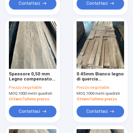
Contattaci
Contattaci
Spessore 0,50 mm
0.45mm Bianco legno
Legno compensato
di quercia
di quercia bianca
rivestimento mobili
Prezzo:
negotiable
Prezzo:
negotiable
europea di grado D
bordo fascia di grado
MOQ:
1000 metri quadrati
MOQ:
1000 metri quadrati
C
Ottieni l'ultimo prezzo
Ottieni l'ultimo prezzo
Contattaci
Contattaci