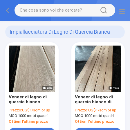
Impiallacciatura Di Legno Di Quercia Bianca
(82)
Veneer di legno di
Veneer di legno di
quercia bianco
quercia bianco di
europeo, spessore di
lusso, spessore 0,45
Prezzo:
US$1/sqm or up
Prezzo:
US$1/sqm or up
0,6 mm, pannello di
mm, tagliato a
MOQ:
1000 metri quadri
MOQ:
1000 metri quadri
grado A
quarti/grano retto,
per
Ottieni l'ultimo prezzo
Ottieni l'ultimo prezzo
mobili/pavimenti/porte/