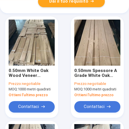
Dai il tuo requisito
0.50mm White Oak
0.50mm Spessore A
Wood Veneer
Grade White Oak
Furniture Grade AB
Wood Veneer panel
Prezzo:
negotiable
Prezzo:
negotiable
leggera ondulazione
Porta/parete
MOQ:
1000 metri quadrati
MOQ:
1000 metri quadrati
Decorazione
Ottieni l'ultimo prezzo
Ottieni l'ultimo prezzo
Contattaci
Contattaci