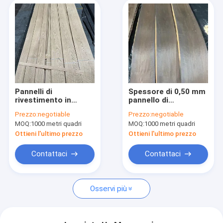
Pannelli di
Spessore di 0,50 mm
rivestimento in
pannello di
quercia bianca di
rivestimento di
Prezzo:
negotiable
Prezzo:
negotiable
spessore 0,45 mm di
quercia bianco
MOQ:
1000 metri quadri
MOQ:
1000 metri quadri
grado AAA
europeo di grado A
affumicato
Ottieni l'ultimo prezzo
Ottieni l'ultimo prezzo
Contattaci
Contattaci
Osservi più