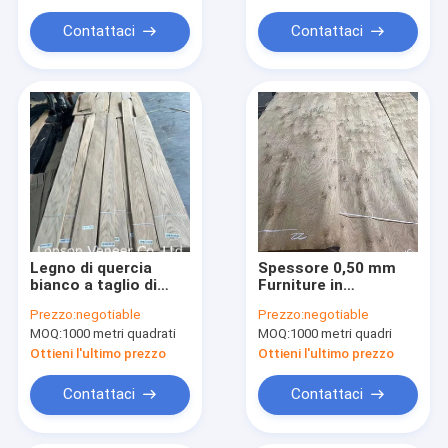
lusso
Contattaci
Contattaci
Legno di quercia
Spessore 0,50 mm
bianco a taglio di
Furniture in
corona rivestimento
rivestimento di
Prezzo:
negotiable
Prezzo:
negotiable
di legno di quercia
quercia bianca
MOQ:
1000 metri quadrati
MOQ:
1000 metri quadri
bianco 0,45 mm
europea
Ottieni l'ultimo prezzo
Ottieni l'ultimo prezzo
Contattaci
Contattaci