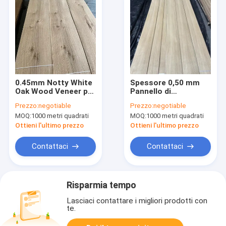
0.45mm Notty White
Spessore 0,50 mm
Oak Wood Veneer per
Pannello di
la permeabilità dei
rivestimento in
Prezzo:
negotiable
Prezzo:
negotiable
mobili in stile Retro
quercia bianca
MOQ:
1000 metri quadrati
MOQ:
1000 metri quadrati
europea
Arredamento AA
Ottieni l'ultimo prezzo
Ottieni l'ultimo prezzo
Contattaci
Contattaci
Risparmia tempo
Lasciaci contattare i migliori prodotti con
te.