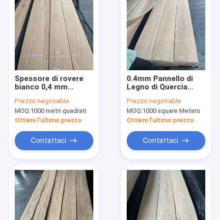
Spessore di rovere
0.4mm Pannello di
bianco 0,4 mm
Legno di Quercia
Veneer di legno
Bianco Rivestimento
Prezzo:
negotiable
Prezzo:
negotiable
Grado nodoso
di Legno di Quercia
MOQ:
1000 metri quadrati
MOQ:
1000 square Meters
Prezzo favorevole
Grado AAA buono in
magazzino Crown
Ottieni l'ultimo prezzo
Ottieni l'ultimo prezzo
Cut
Contattaci
Contattaci
Casa
prodotti
Chi siamo