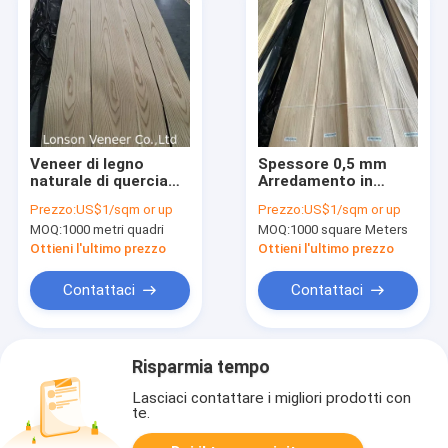
Veneer di legno
Spessore 0,5 mm
naturale di quercia
Arredamento in
rossa, per spedizioni
rivestimento di
Prezzo:
US$1/sqm or up
Prezzo:
US$1/sqm or up
brevi, pannello A/altri
rovere di rovere
MOQ:
1000 metri quadri
MOQ:
1000 square Meters
gradi
rosso Pannello AAA
250.000 Mq di
Ottieni l'ultimo prezzo
Ottieni l'ultimo prezzo
magazzino
Contattaci
Contattaci
Risparmia tempo
Lasciaci contattare i migliori prodotti con
te.