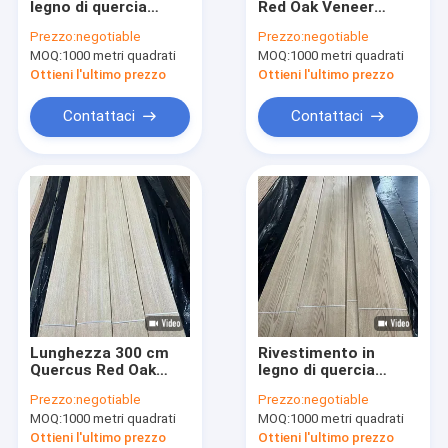
legno di quercia
Red Oak Veneer
impiallacciatura tagliata ruvida
rossa, spessore 0,5
Panel Prodotti di
Prezzo:
negotiable
Prezzo:
negotiable
mm, porta, pannello
grado AA in
MOQ:
Impiallacciatura ricostituita di legno
1000 metri quadrati
MOQ:
1000 metri quadrati
di mobili di grado AA
magazzino 50.000
Ottieni l'ultimo prezzo
Ottieni l'ultimo prezzo
Fascia di bordo di legno dell'impiallacciatura
Contattaci
Contattaci
Impiallacciatura di legno esotica
Lunghezza 300 cm
Rivestimento in
Quercus Red Oak
legno di quercia
Wood Veneer Panel
rosso, pannello AAA
Prezzo:
negotiable
Prezzo:
negotiable
Grade AAA Spessore
spessore 0,5 mm,
MOQ:
1000 metri quadrati
MOQ:
1000 metri quadrati
0,5 mm
mobili per porte
Ottieni l'ultimo prezzo
Ottieni l'ultimo prezzo