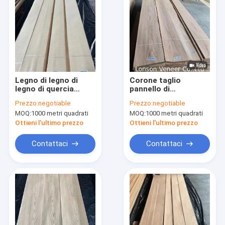
Legno di legno di
Corone taglio
legno di quercia
pannello di
bianco, mobili,
rivestimento di
Prezzo:
negotiable
Prezzo:
negotiable
pannello di
rovere rosso 0,5 mm
MOQ:
1000 metri quadrati
MOQ:
1000 metri quadrati
decorazione di grado
rivestimento di legno
A
AA Grade porta
Ottieni l'ultimo prezzo
Ottieni l'ultimo prezzo
mobili
Contattaci
Contattaci
Casa
prodotti
Chi siamo