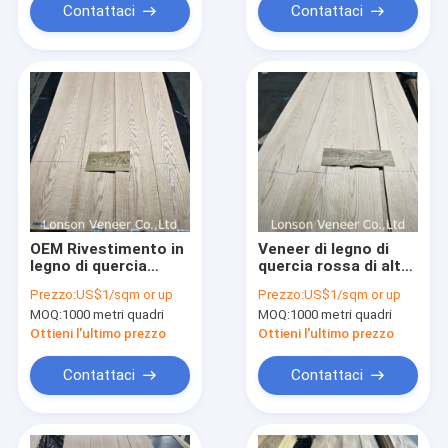
Contattaci
Contattaci
OEM Rivestimento in
Veneer di legno di
legno di quercia
quercia rossa di alta
rosso, mobili,
qualità, pannello di
Prezzo:
US$1/sqm or up
Prezzo:
US$1/sqm or up
pavimenti, porte
grado A, spessore di
MOQ:
1000 metri quadri
MOQ:
1000 metri quadri
Rivestimento in
0,45 mm, veneer di
legno di quercia
legno a taglio piatto
Ottieni l'ultimo prezzo
Ottieni l'ultimo prezzo
rosso, pannello di
ingegnerizzato
grado A
Contattaci
Contattaci