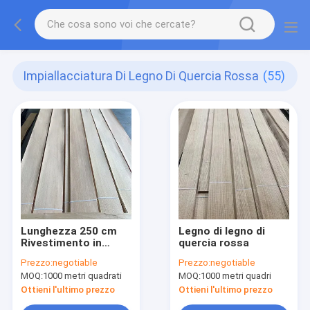
Impiallacciatura Di Legno Di Quercia Rossa
(55)
Lunghezza 250 cm
Legno di legno di
Rivestimento in
quercia rossa
legno di rovere rosso
Prezzo:
negotiable
Prezzo:
negotiable
12 cm Larghezza AA
MOQ:
1000 metri quadrati
MOQ:
1000 metri quadri
Grade Spessore 0,5
mm
Ottieni l'ultimo prezzo
Ottieni l'ultimo prezzo