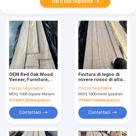
Dai il tuo requisito
OEM Red Oak Wood
Finitura di legno di
Veneer, Furniture,
rovere rosso di alta
Flooring, Red Oak
qualità, pannello
Prezzo:
negotiable
Prezzo:
negotiable
Wood Veneer,
AAAGrade, spessore
MOQ:
1000 square Meters
MOQ:
1000 metri quadrati
0,5 mm,
Ottieni l'ultimo prezzo
Ottieni l'ultimo prezzo
Contattaci
Contattaci