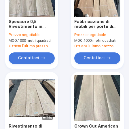
Contattaci
Spessore 0,5
Fabbricazione di
Rivestimento in
mobili per porte di
impiallacciatura di pavimentazione di legno
legno di rovere
grado AA
Prezzo:
negotiable
Prezzo:
negotiable
rosso, pannello
MOQ:
1000 metri quadrati
MOQ:
1000 metri quadrati
A/AA/AAA
Impiallacciatura di legno di quercia bianca
Ottieni l'ultimo prezzo
Ottieni l'ultimo prezzo
Impiallacciatura di legno di quercia rossa
Contattaci
Contattaci
Ash Wood Veneer bianco
Impiallacciatura americana di legno della noce
Impiallacciatura di legno naturale
Impiallacciatura Fumed
Impiallacciatura tinta di legno
Rivestimento di
Crown Cut American