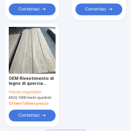
Contattaci
Contattaci
OEM Rivestimento di
legno di quercia
rossa, pannello AA
Prezzo:
negotiable
Grade Spessore 0,5
MOQ:
1000 metri quadrati
mm prodotti di
qualità
Ottieni l'ultimo prezzo
Contattaci