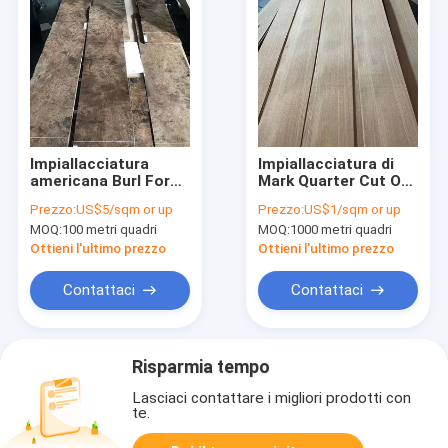
Impiallacciatura
Impiallacciatura di
americana Burl For
Mark Quarter Cut Oak
Interior Decoration
Wood della sega per
Prezzo:
US$5/sqm or up
Prezzo:
US$1/sqm or up
della noce nera del
la decorazione
MOQ:
100 metri quadri
MOQ:
1000 metri quadri
taglio rotatorio
interna
Ottieni l'ultimo prezzo
Ottieni l'ultimo prezzo
Contattaci
Contattaci
Risparmia tempo
Lasciaci contattare i migliori prodotti con
te.