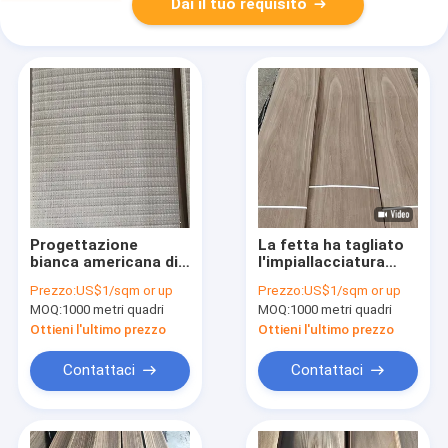
Dai il tuo requisito
Progettazione
La fetta ha tagliato
bianca americana di
l'impiallacciatura
Ash Wood Veneer For
americana A naturale
Prezzo:
US$1/sqm or up
Prezzo:
US$1/sqm or up
Interior del taglio
1.2mm spesso di
MOQ:
1000 metri quadri
MOQ:
1000 metri quadri
approssimativo
categoria B della
noce
Ottieni l'ultimo prezzo
Ottieni l'ultimo prezzo
Contattaci
Contattaci