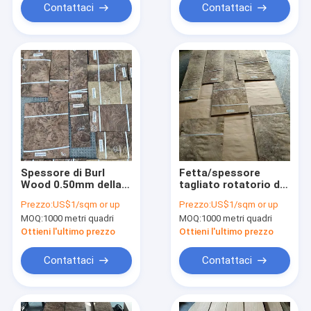
Contattaci
Contattaci
Spessore di Burl
Fetta/spessore
Wood 0.50mm della
tagliato rotatorio di
noce nera
Burl Veneer With Sap
Prezzo:
US$1/sqm or up
Prezzo:
US$1/sqm or up
dell'umidità di 12%
0.50MM della noce
MOQ:
1000 metri quadri
MOQ:
1000 metri quadri
Ottieni l'ultimo prezzo
Ottieni l'ultimo prezzo
Contattaci
Contattaci