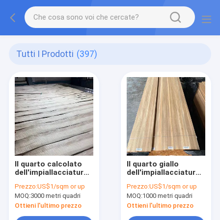
Tutti I Prodotti
(397)
Il quarto calcolato
Il quarto giallo
dell'impiallacciatura
dell'impiallacciatura
di legno del sicomoro
del palissandro di
Prezzo:
US$1/sqm or up
Prezzo:
US$1/sqm or up
ha tagliato
0.40MM ha tagliato
MOQ:
3000 metri quadri
MOQ:
1000 metri quadri
Fiddleback
per gli interior design
Ottieni l'ultimo prezzo
Ottieni l'ultimo prezzo