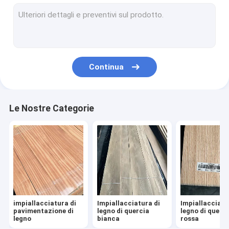
Impiallacciatura americana di legno della noce
Impiallacciatura di legno naturale
Impiallacciatura Fumed
Continua
Impiallacciatura tinta di legno
impiallacciatura tagliata ruvida
Le Nostre Categorie
Impiallacciatura ricostituita di legno
Fascia di bordo di legno dell'impiallacciatura
Impiallacciatura di legno esotica
impiallacciatura di
Impiallacciatura di
Impiallacciatu
pavimentazione di
legno di quercia
legno di querc
legno
bianca
rossa