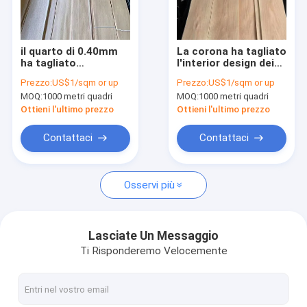
Giro della fabbrica
Controllo di qualità
il quarto di 0.40mm
La corona ha tagliato
ha tagliato
l'interior design dei
Contattici
l'impiallacciatura del
bordi di Cherry Wood
Prezzo:
US$1/sqm or up
Prezzo:
US$1/sqm or up
hickory per il grado
Veneer For Fancy
MOQ:
1000 metri quadri
MOQ:
1000 metri quadri
del pannello ab del
dell'americano
Notizie
MDF
Ottieni l'ultimo prezzo
Ottieni l'ultimo prezzo
Casi
Contattaci
Contattaci
Osservi più
impiallacciatura di pavimentazione di legno
Impiallacciatura di legno di quercia bianca
Lasciate Un Messaggio
Ti Risponderemo Velocemente
Impiallacciatura di legno di quercia rossa
Ash Wood Veneer bianco